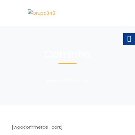
Carrinho
Home
Carrinho
[woocommerce_cart]