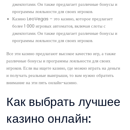
джекпотами. Он также предлагает различные бонусы и
программы лояльности для своих игроков.
Казино LeoVegas – это казино, которое предлагает
более 1 000 игровых автоматов, включая слоты с
джекпотами. Он также предлагает различные бонусы и
программы лояльности для своих игроков.
Все эти казино предлагают высокое качество игр, а также
различные бонусы и программы лояльности для своих
игроков. Если вы ищете казино, где можно играть на деньги
и получать реальные выигрыши, то вам нужно обратить
внимание на эти пять онлайн-казино.
Как выбрать лучшее
казино онлайн: