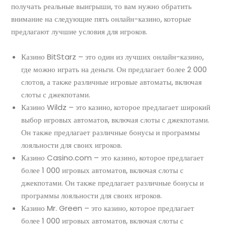
получать реальные выигрыши, то вам нужно обратить
внимание на следующие пять онлайн-казино, которые
предлагают лучшие условия для игроков.
Казино BitStarz – это один из лучших онлайн-казино,
где можно играть на деньги. Он предлагает более 2 000
слотов, а также различные игровые автоматы, включая
слоты с джекпотами.
Казино Wildz – это казино, которое предлагает широкий
выбор игровых автоматов, включая слоты с джекпотами.
Он также предлагает различные бонусы и программы
лояльности для своих игроков.
Казино Casino.com – это казино, которое предлагает
более 1 000 игровых автоматов, включая слоты с
джекпотами. Он также предлагает различные бонусы и
программы лояльности для своих игроков.
Казино Mr. Green – это казино, которое предлагает
более 1 000 игровых автоматов, включая слоты с