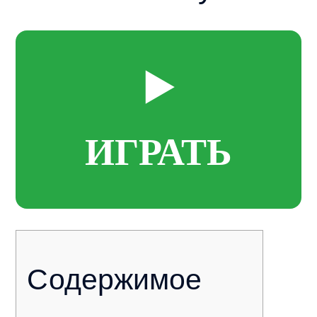
▶️
ИГРАТЬ
Содержимое