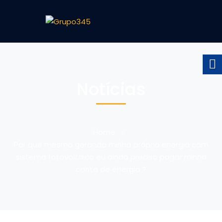
Notícias
Home
Por que mesmo gerando minha própria energia com
sistema fotovoltaico eu ainda preciso pagar minha
conta de energia ?