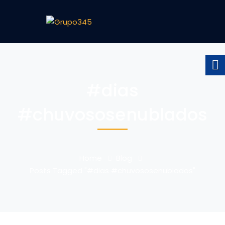
#dias
#chuvososenublados
Home
Blog
Posts Tagged "#dias #chuvososenublados"