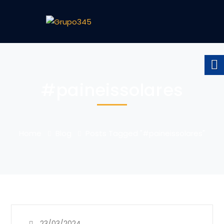
#paineissolares
Home
Blog
Posts Tagged "#paineissolares"
23/03/2024