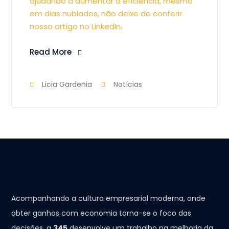
ajudando a aumentar a eficiência, mesmo
em dias nublados, não deixe de conferir
nosso artigo no LinkedIn.
Read More
Licia Gardenia
Notícias
Acompanhando a cultura empresarial moderna, onde
obter ganhos com economia torna-se o foco das
decisões, a
345
desenvolve um trabalho na melhoria da