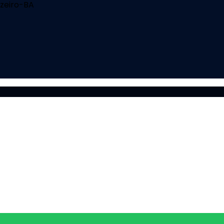
azeiro-BA