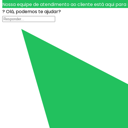
Nossa equipe de atendimento ao cliente está aqui para
? Olá, podemos te ajudar?