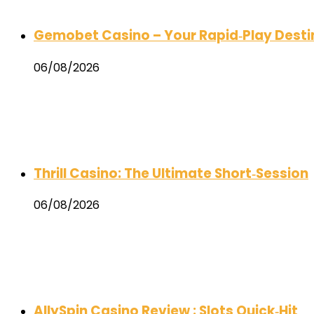
Gemobet Casino – Your Rapid‑Play Desti
06/08/2026
Thrill Casino: The Ultimate Short‑Session
06/08/2026
AllySpin Casino Review : Slots Quick‑Hit